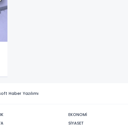
isoft
Haber Yazılımı
IK
EKONOMİ
YA
SİYASET