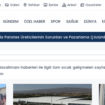
o
Galeri
Rehber
İlanlar
Anket
Gazeteler
GÜNDEM
ÖZEL HABER
SPOR
SAĞLIK
DÜNYA
E
a Patates Üreticilerinin Sorunları ve Pazarlama Çözümle
valimanı haberleri ile ilgili tüm sıcak gelişmeleri sayfa
or.