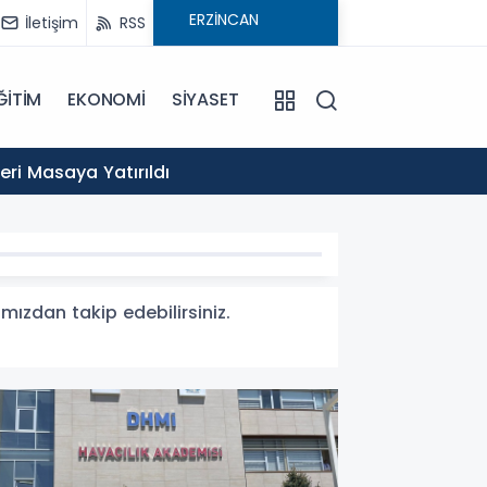
İletişim
RSS
ĞİTİM
EKONOMİ
SİYASET
16:54
ri Masaya Yatırıldı
Değer 
mızdan takip edebilirsiniz.