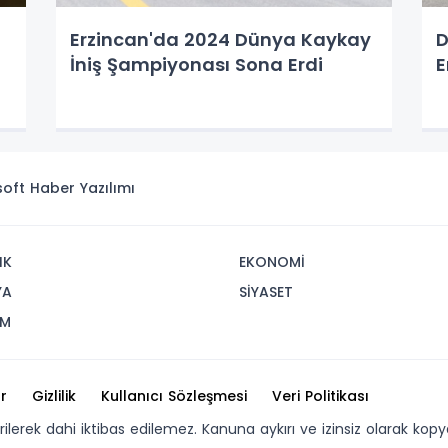
Erzincan'da 2024 Dünya Kaykay
D
İniş Şampiyonası Sona Erdi
isoft
Haber Yazılımı
IK
EKONOMİ
YA
SİYASET
İM
r
Gizlilik
Kullanıcı Sözleşmesi
Veri Politikası
erilerek dahi iktibas edilemez. Kanuna aykırı ve izinsiz olarak 