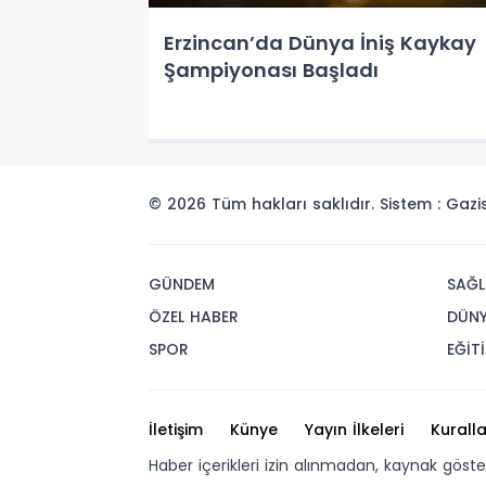
Erzincan’da Dünya İniş Kaykay
Şampiyonası Başladı
© 2026 Tüm hakları saklıdır. Sistem : Gaz
GÜNDEM
SAĞL
ÖZEL HABER
DÜN
SPOR
EĞİT
İletişim
Künye
Yayın İlkeleri
Kuralla
Haber içerikleri izin alınmadan, kaynak göst