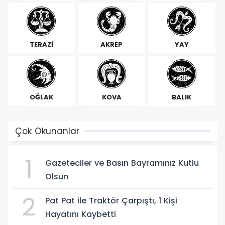
TERAZİ
AKREP
YAY
OĞLAK
KOVA
BALIK
Çok Okunanlar
1
Gazeteciler ve Basın Bayramınız Kutlu
Olsun
2
Pat Pat ile Traktör Çarpıştı, 1 Kişi
Hayatını Kaybetti