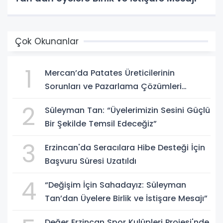
Çok Okunanlar
1
Mercan’da Patates Üreticilerinin
Sorunları ve Pazarlama Çözümleri
Masaya Yatırıldı
2
Süleyman Tan: “Üyelerimizin Sesini Güçlü
Bir Şekilde Temsil Edeceğiz”
3
Erzincan'da Seracılara Hibe Desteği İçin
Başvuru Süresi Uzatıldı
4
“Değişim İçin Sahadayız: Süleyman
Tan’dan Üyelere Birlik ve İstişare Mesajı”
Değer Erzincan Spor Kulüpleri Projesi'nde