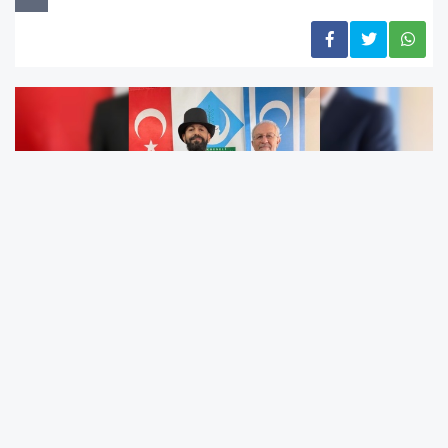
International Peace Prize ödüllü, Nobel Barış
Ödülü adayı ve barış aktivisti, dünyaca ünlü