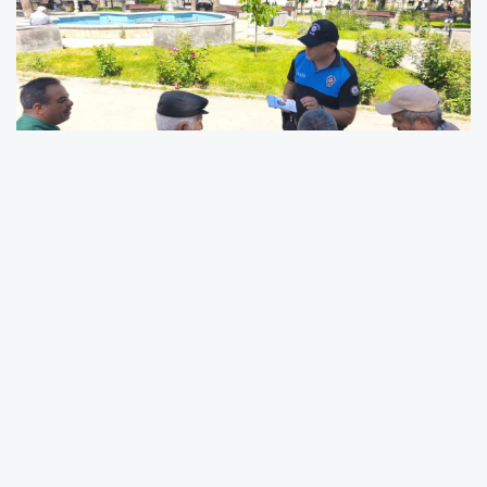
Erzincan İl Emniyet Müdürlüğü Toplum Destekli Polislik
Şube Müdürlüğü ekipleri, iletişim yoluyla gerçekleştirilen
dolandırıcılık olaylarına karşı vatandaşları bilinçlendirmek
amacıyla bilgilendirme çalışması düzenledi.
Kentte vatandaşların yoğun olarak bulunduğu Erzincan
Tren Garı ile Dörtyol Millet Bahçesi’nde gerçekleştirilen