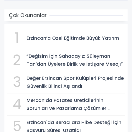
Çok Okunanlar
1
Erzincan’a Özel Eğitimde Büyük Yatırım
2
“Değişim İçin Sahadayız: Süleyman
Tan’dan Üyelere Birlik ve İstişare Mesajı”
3
Değer Erzincan Spor Kulüpleri Projesi'nde
Güvenlik Bilinci Aşılandı
4
Mercan’da Patates Üreticilerinin
Sorunları ve Pazarlama Çözümleri
Masaya Yatırıldı
5
Erzincan'da Seracılara Hibe Desteği İçin
Başvuru Süresi Uzatıldı