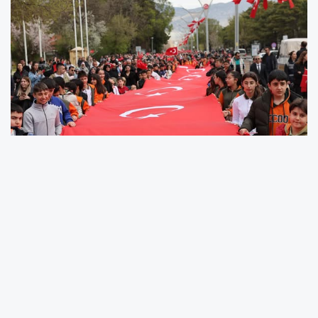
Erzincan’da 23 Nisan Ulusal Egemenlik ve Çocuk
Bayramı, bayrak yürüyüşü ve törenlerle coşkuyla kutlandı.
Programda öğrenciler ve vatandaşlar yoğun katılım
gösterdi.