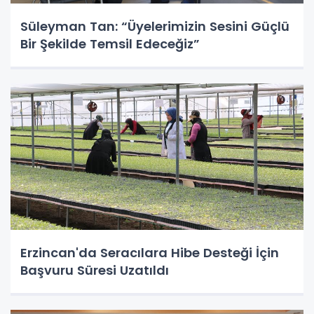
Süleyman Tan: “Üyelerimizin Sesini Güçlü
Bir Şekilde Temsil Edeceğiz”
Erzincan'da Seracılara Hibe Desteği İçin
Başvuru Süresi Uzatıldı