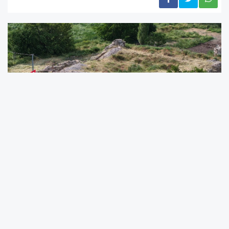
Erzincan’da kentin tarihi ve kültürel mirasını ortaya
çıkarmayı hedefleyen “Tarihi Erzincan Arkeopark
Projesi”nde çalışmalar resmen başladı. Türkiye’nin en
büyük açık hava müzelerinden biri olması planlanan proje