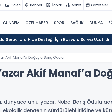
o
Galeri
Rehber
İlanlar
Anket
Gazeteler
GÜNDEM
ÖZEL HABER
SPOR
SAĞLIK
DÜNYA
E
Erzincan'da Seracılara Hibe Desteği İçin Başvuru Süresi Uzatıldı
ar Akif Manaf’a Doğayla Barış Ödülü
azar Akif Manaf’a Doğ
ü, dünyaca ünlü yazar, Nobel Barış Ödülü aday
kolojik dengenin sürdürülebilirliğine ve küre