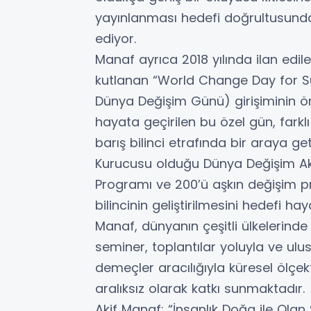
yayınlanması hedefi doğrultusunda
ediyor.
Manaf ayrıca 2018 yılında ilan edi
kutlanan “World Change Day for Sus
Dünya Değişim Günü) girişiminin ön
hayata geçirilen bu özel gün, farklı
barış bilinci etrafında bir araya ge
Kurucusu olduğu Dünya Değişim Ak
Programı ve 200’ü aşkın değişim pr
bilincinin geliştirilmesini hedefi ha
Manaf, dünyanın çeşitli ülkelerinde 
seminer, toplantılar yoluyla ve ul
demeçler aracılığıyla küresel ölçek
aralıksız olarak katkı sunmaktadır.
Akif Manaf: “İnsanlık Doğa ile Olan 