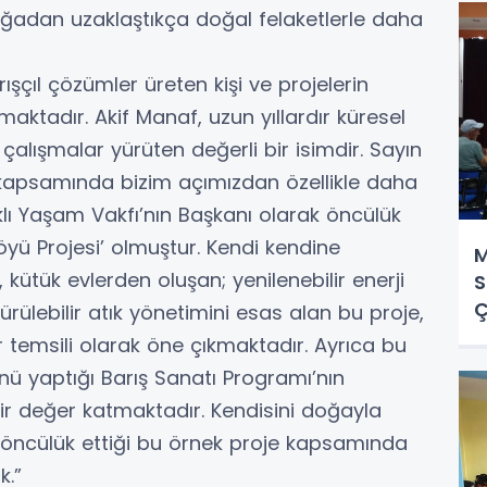
oğadan uzaklaştıkça doğal felaketlerle daha
şçıl çözümler üreten kişi ve projelerin
tadır. Akif Manaf, uzun yıllardır küresel
alışmalar yürüten değerli bir isimdir. Sayın
 kapsamında bizim açımızdan özellikle daha
klı Yaşam Vakfı’nın Başkanı olarak öncülük
Köyü Projesi’ olmuştur. Kendi kendine
M
 kütük evlerden oluşan; yenilenebilir enerji
S
Ç
dürülebilir atık yönetimini esas alan bu proje,
 temsili olarak öne çıkmaktadır. Ayrıca bu
nü yaptığı Barış Sanatı Programı’nın
ir değer katmaktadır. Kendisini doğayla
, öncülük ettiği bu örnek proje kapsamında
k.”