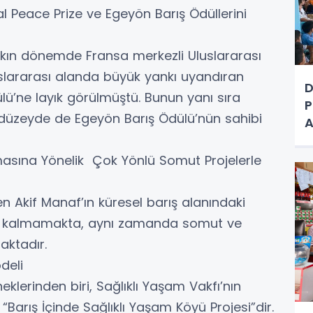
 Peace Prize ve Egeyön Barış Ödüllerini
kın dönemde Fransa merkezli Uluslararası
slararası alanda büyük yankı uyandıran
D
lü’ne layık görülmüştü. Bunun yanı sıra
P
 düzeyde de Egeyön Barış Ödülü’nün sahibi
A
masına Yönelik Çok Yönlü Somut Projelerle
n Akif Manaf’ın küresel barış alanındaki
de kalmamakta, aynı zamanda somut ve
maktadır.
odeli
eklerinden biri, Sağlıklı Yaşam Vakfı’nın
Barış İçinde Sağlıklı Yaşam Köyü Projesi”dir.