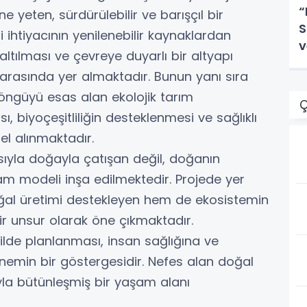
“
 yeten, sürdürülebilir ve barışçıl bir
S
 ihtiyacının yenilenebilir kaynaklardan
v
altılması ve çevreye duyarlı bir altyapı
 arasında yer almaktadır. Bunun yanı sıra
öngüyü esas alan ekolojik tarım
Ç
 biyoçeşitliliğin desteklenmesi ve sağlıklı
mel alınmaktadır.
kasıyla doğayla çatışan değil, doğanın
m modeli inşa edilmektedir. Projede yer
 doğal üretimi destekleyen hem de ekosistemin
ir unsur olarak öne çıkmaktadır.
lde planlanması, insan sağlığına ve
 önemin bir göstergesidir. Nefes alan doğal
yla bütünleşmiş bir yaşam alanı