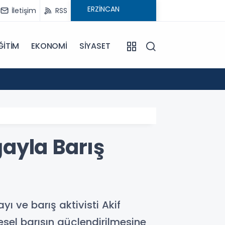
İletişim
RSS
ĞİTİM
EKONOMİ
SİYASET
16:59
Mercan
ayla Barış
ı ve barış aktivisti Akif
sel barışın güçlendirilmesine