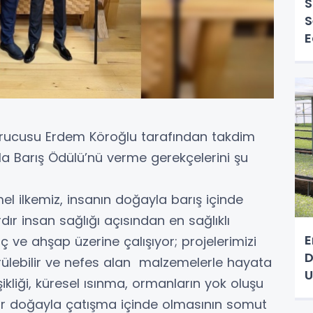
S
S
E
rucusu Erdem Köroğlu tarafından takdim
la Barış Ödülü’nü verme gerekçelerini şu
l ilkemiz, insanın doğayla barış içinde
dır insan sağlığı açısından en sağlıklı
E
ve ahşap üzerine çalışıyor; projelerimizi
D
ülebilir ve nefes alan malzemelerle hayata
U
kliği, küresel ısınma, ormanların yok oluşu
rdır doğayla çatışma içinde olmasının somut