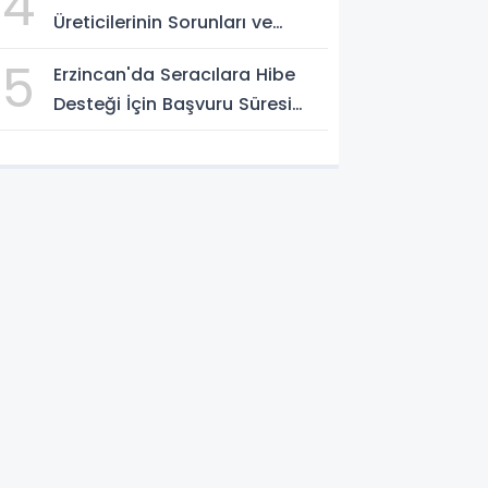
4
Üreticilerinin Sorunları ve
Pazarlama Çözümleri Masaya
5
Erzincan'da Seracılara Hibe
Yatırıldı
Desteği İçin Başvuru Süresi
Uzatıldı