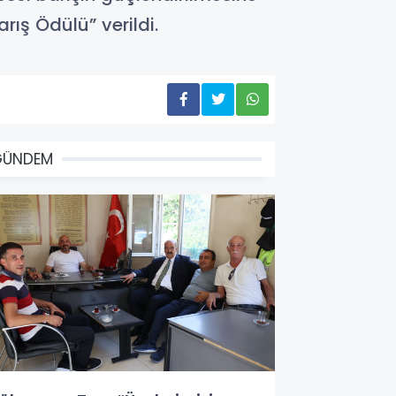
ış Ödülü” verildi.
GÜNDEM