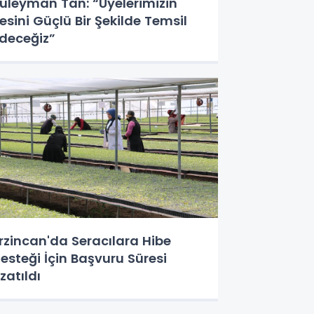
üleyman Tan: “Üyelerimizin
esini Güçlü Bir Şekilde Temsil
deceğiz”
rzincan'da Seracılara Hibe
esteği İçin Başvuru Süresi
zatıldı