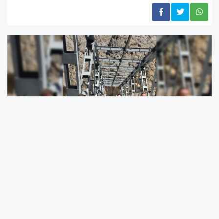
Karayolları 16. Bölge Müdürü Yusuf Yaşar Özcan,
Kemaliye Kaymakamı Emirhan Arıkan’ı makamında
ziyaret etti. Gerçekleşen ziyarette, ilçenin ulaşım altyapısı