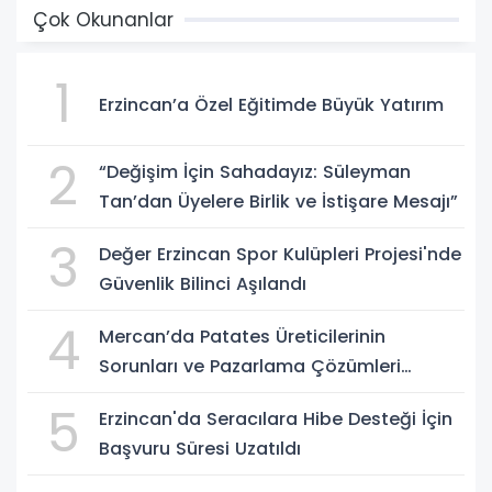
Çok Okunanlar
1
Erzincan’a Özel Eğitimde Büyük Yatırım
2
“Değişim İçin Sahadayız: Süleyman
Tan’dan Üyelere Birlik ve İstişare Mesajı”
3
Değer Erzincan Spor Kulüpleri Projesi'nde
Güvenlik Bilinci Aşılandı
4
Mercan’da Patates Üreticilerinin
Sorunları ve Pazarlama Çözümleri
Masaya Yatırıldı
5
Erzincan'da Seracılara Hibe Desteği İçin
Başvuru Süresi Uzatıldı