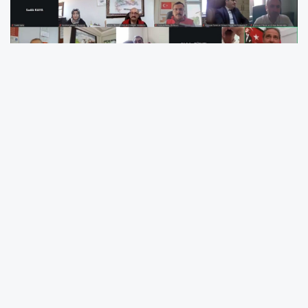
Erzincan İl Tarım ve Orman Müdürlüğü, tarımsal
hizmetlerin daha etkin ve verimli yürütülmesine yönelik
çalışmalarını sürdürüyor. Bu kapsamda, İl Tarım ve Orman
Müdürü Alper Koçaker başkanlığında çevrim içi bir
değerlendirme toplantısı gerçekleştirildi.
Zoom üzerinden düzenlenen toplantıya il müdür