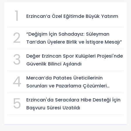
1
Erzincan’a Özel Eğitimde Büyük Yatırım
2
“Değişim İçin Sahadayız: Süleyman
Tan’dan Üyelere Birlik ve İstişare Mesajı”
3
Değer Erzincan Spor Kulüpleri Projesi'nde
Güvenlik Bilinci Aşılandı
4
Mercan’da Patates Üreticilerinin
Sorunları ve Pazarlama Çözümleri
Masaya Yatırıldı
5
Erzincan'da Seracılara Hibe Desteği İçin
Başvuru Süresi Uzatıldı