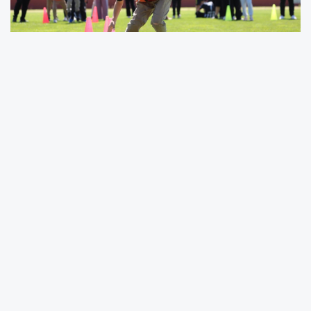
Erzincan’da okul sporları kapsamında düzenlenen
İlkokullar Fiziksel Etkinlik Oyunları Final Müsabakaları,
renkli görüntülere ve büyük heyecana sahne oldu.
Erzincan Valisi Hamza Aydoğdu, Gençlik ve Spor İl
Müdürü Fatih Çöpür ile birlikte Müstakil Atletizm Pisti’nde
gerçekleştirilen organizasyona katılarak öğrencilerin
coşkusuna ortak oldu.
İlkokul öğrencilerinin fiziksel gelişimlerini desteklemek,