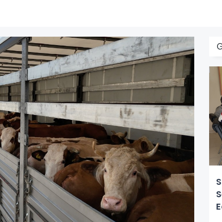
S
S
E