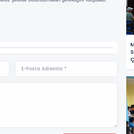
M
S
Ç
E-Posta Adresiniz *