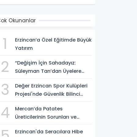
ok Okunanlar
1
Erzincan’a Özel Eğitimde Büyük
Yatırım
2
“Değişim İçin Sahadayız:
Süleyman Tan’dan Üyelere
Birlik ve İstişare Mesajı”
3
Değer Erzincan Spor Kulüpleri
Projesi'nde Güvenlik Bilinci
Aşılandı
4
Mercan’da Patates
Üreticilerinin Sorunları ve
Pazarlama Çözümleri Masaya
5
Erzincan'da Seracılara Hibe
Yatırıldı