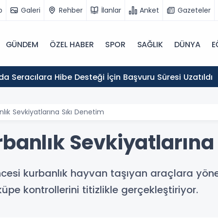
o
Galeri
Rehber
İlanlar
Anket
Gazeteler
GÜNDEM
ÖZEL HABER
SPOR
SAĞLIK
DÜNYA
E
Erzincan'da Seracılara Hibe Desteği İçin Başvuru Süresi Uzatıldı
lık Sevkiyatlarına Sıkı Denetim
rbanlık Sevkiyatlarına
si kurbanlık hayvan taşıyan araçlara yönelik 
pe kontrollerini titizlikle gerçekleştiriyor.