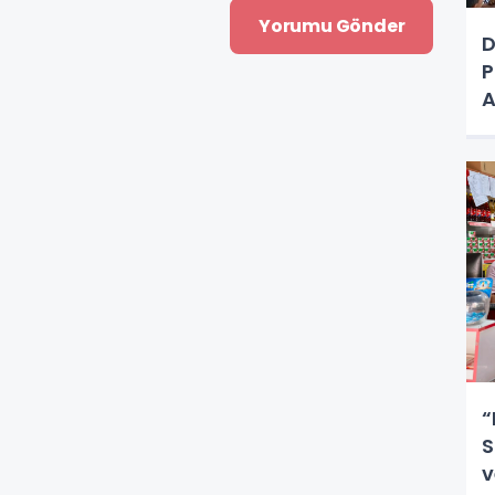
D
P
A
“
S
v