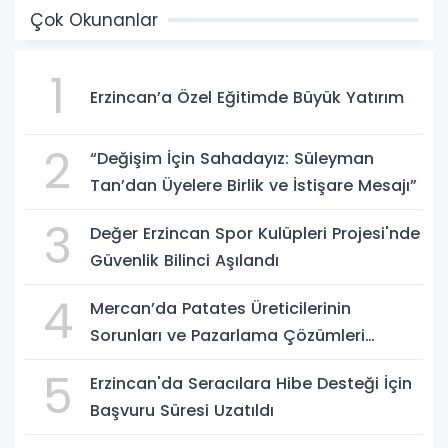
Çok Okunanlar
1
Erzincan’a Özel Eğitimde Büyük Yatırım
2
“Değişim İçin Sahadayız: Süleyman
Tan’dan Üyelere Birlik ve İstişare Mesajı”
3
Değer Erzincan Spor Kulüpleri Projesi'nde
Güvenlik Bilinci Aşılandı
4
Mercan’da Patates Üreticilerinin
Sorunları ve Pazarlama Çözümleri
Masaya Yatırıldı
5
Erzincan'da Seracılara Hibe Desteği İçin
Başvuru Süresi Uzatıldı