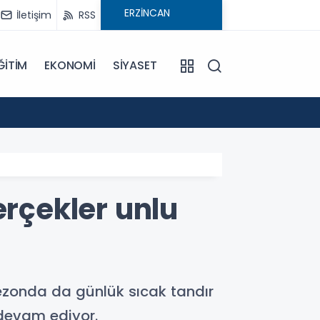
İletişim
RSS
ĞİTİM
EKONOMİ
SİYASET
16:59
Mercan
erçekler unlu
sezonda da günlük sıcak tandır
devam ediyor.