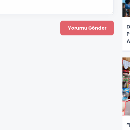
D
P
A
“