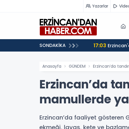
Yazarlar
Vide
17:03
SONDAKİKA
iz”
Anasayfa
GÜNDEM
Erzincan’da tandı
Erzincan’da tan
mamullerde yaş
Erzincan’da faaliyet gösteren 
ekmeği, lavaş, kete ve bazlam