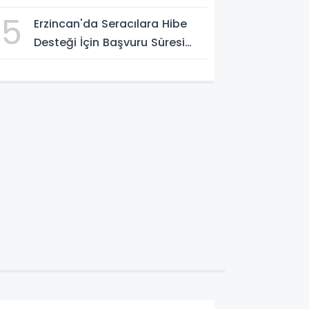
Pazarlama Çözümleri Masaya
5
Erzincan'da Seracılara Hibe
Yatırıldı
Desteği İçin Başvuru Süresi
Uzatıldı