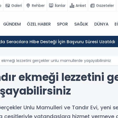
o
Galeri
Rehber
İlanlar
Anket
Gazeteler
GÜNDEM
ÖZEL HABER
SPOR
SAĞLIK
DÜNYA
E
Erzincan'da Seracılara Hibe Desteği İçin Başvuru Süresi Uzatıldı
r ekmeği lezzetini gerçekler unlu mamullerde yaşayabilirsiniz
dır ekmeği lezzetini g
ayabilirsiniz
Gerçekler Unlu Mamulleri ve Tandır Evi, yeni 
a çeşitleriyle vatandaşlara hizmet vermeye 