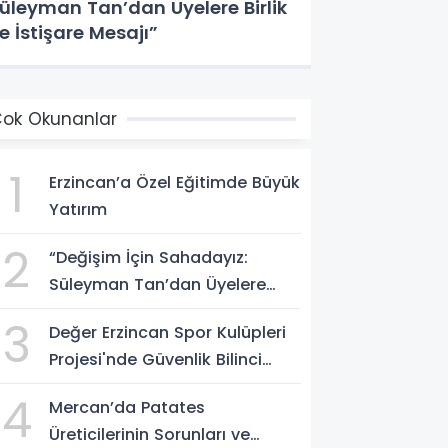
üleyman Tan’dan Üyelere Birlik
e İstişare Mesajı”
ok Okunanlar
1
Erzincan’a Özel Eğitimde Büyük
Yatırım
2
“Değişim İçin Sahadayız:
Süleyman Tan’dan Üyelere
Birlik ve İstişare Mesajı”
3
Değer Erzincan Spor Kulüpleri
Projesi'nde Güvenlik Bilinci
Aşılandı
4
Mercan’da Patates
Üreticilerinin Sorunları ve