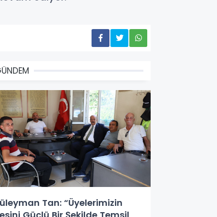
GÜNDEM
üleyman Tan: “Üyelerimizin
esini Güçlü Bir Şekilde Temsil