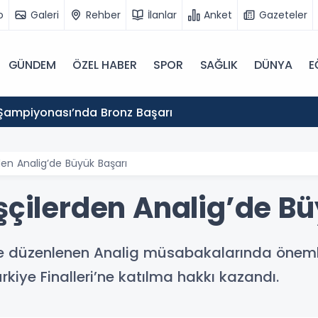
o
Galeri
Rehber
İlanlar
Anket
Gazeteler
GÜNDEM
ÖZEL HABER
SPOR
SAĞLIK
DÜNYA
E
Şampiyonası’nda Bronz Başarı
den Analig’de Büyük Başarı
şçilerden Analig’de B
’te düzenlenen Analig müsabakalarında öneml
rkiye Finalleri’ne katılma hakkı kazandı.