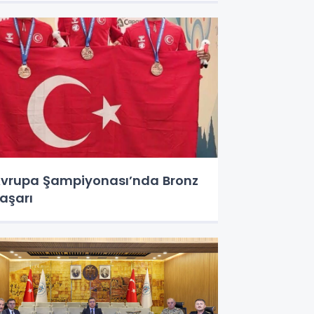
vrupa Şampiyonası’nda Bronz
aşarı