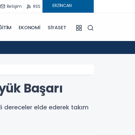
İletişim
RSS
ĞİTİM
EKONOMİ
SİYASET
09:21
Pat Pa
üyük Başarı
i dereceler elde ederek takım