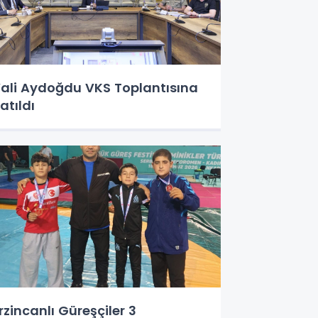
ali Aydoğdu VKS Toplantısına
atıldı
rzincanlı Güreşçiler 3