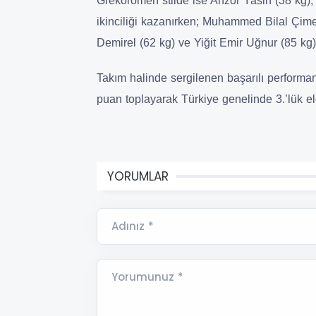
Grekoromen stilde ise Anzor Yasin (38 kg),
ikinciliği kazanırken; Muhammed Bilal Çime
Demirel (62 kg) ve Yiğit Emir Uğnur (85 k
Takım halinde sergilenen başarılı perform
puan toplayarak Türkiye genelinde 3.’lük eld
YORUMLAR
Adınız *
Yorumunuz *