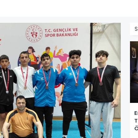
E
T
Ö