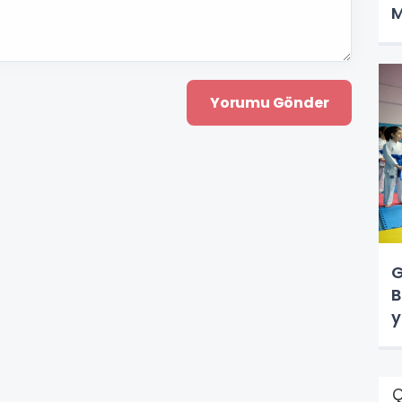
M
G
B
y
Ç