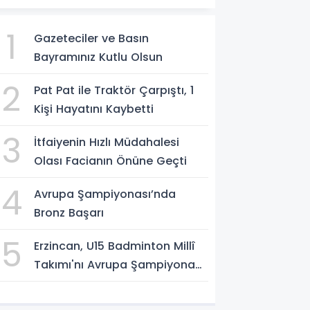
1
Gazeteciler ve Basın
Bayramınız Kutlu Olsun
2
Pat Pat ile Traktör Çarpıştı, 1
Kişi Hayatını Kaybetti
3
İtfaiyenin Hızlı Müdahalesi
Olası Facianın Önüne Geçti
4
Avrupa Şampiyonası’nda
Bronz Başarı
5
Erzincan, U15 Badminton Millî
Takımı'nı Avrupa Şampiyonası
Öncesi Ağırlıyor