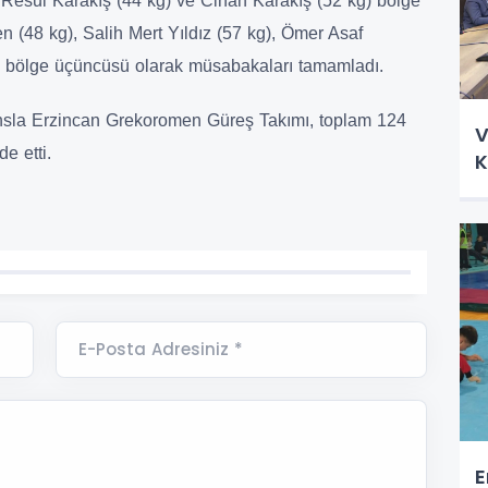
 Resul Karakış (44 kg) ve Cihan Karakış (52 kg) bölge
n (48 kg), Salih Mert Yıldız (57 kg), Ömer Asaf
g) bölge üçüncüsü olarak müsabakaları tamamladı.
ansla Erzincan Grekoromen Güreş Takımı, toplam 124
V
e etti.
K
E-Posta Adresiniz *
E