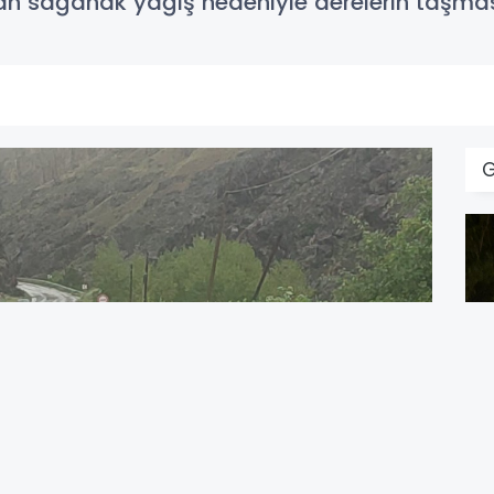
lan sağanak yağış nedeniyle derelerin taşmas
P