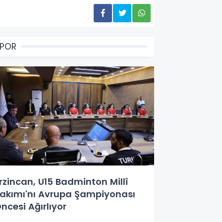
SPOR
rzincan, U15 Badminton Millî
akımı'nı Avrupa Şampiyonası
ncesi Ağırlıyor