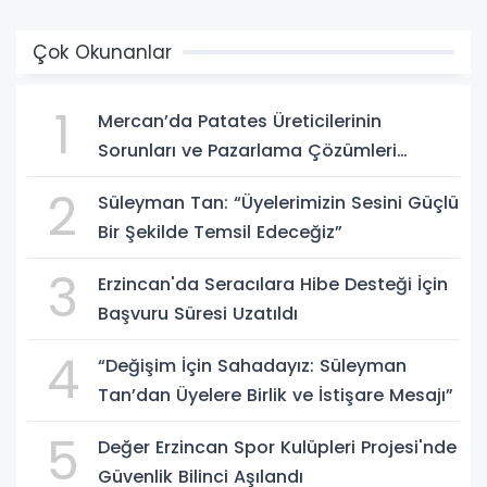
Çok Okunanlar
1
Mercan’da Patates Üreticilerinin
Sorunları ve Pazarlama Çözümleri
Masaya Yatırıldı
2
Süleyman Tan: “Üyelerimizin Sesini Güçlü
Bir Şekilde Temsil Edeceğiz”
3
Erzincan'da Seracılara Hibe Desteği İçin
Başvuru Süresi Uzatıldı
4
“Değişim İçin Sahadayız: Süleyman
Tan’dan Üyelere Birlik ve İstişare Mesajı”
5
Değer Erzincan Spor Kulüpleri Projesi'nde
Güvenlik Bilinci Aşılandı