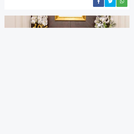
İşyurtları Kurumu tarafından yapılan duyuruya göre fuarın
Erzincan’da düzenleneceği açıklanmıştı. Program
kapsamında sabah saatlerinde İstanbul’dan Erzincan’a