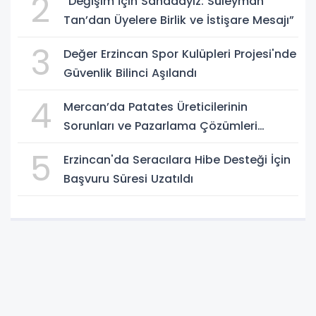
2
“Değişim İçin Sahadayız: Süleyman
Tan’dan Üyelere Birlik ve İstişare Mesajı”
3
Değer Erzincan Spor Kulüpleri Projesi'nde
Güvenlik Bilinci Aşılandı
4
Mercan’da Patates Üreticilerinin
Sorunları ve Pazarlama Çözümleri
Masaya Yatırıldı
5
Erzincan'da Seracılara Hibe Desteği İçin
Başvuru Süresi Uzatıldı