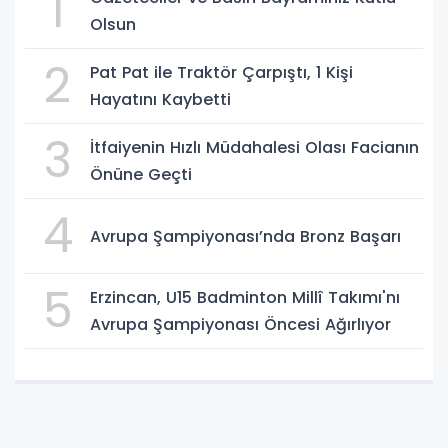
1
Olsun
2
Pat Pat ile Traktör Çarpıştı, 1 Kişi
Hayatını Kaybetti
3
İtfaiyenin Hızlı Müdahalesi Olası Facianın
Önüne Geçti
4
Avrupa Şampiyonası’nda Bronz Başarı
5
Erzincan, U15 Badminton Millî Takımı'nı
Avrupa Şampiyonası Öncesi Ağırlıyor