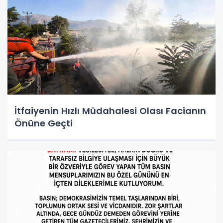
İtfaiyenin Hızlı Müdahalesi Olası Facianın
Önüne Geçti