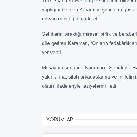
Türk Silahlı Kuvvetleri personelinin ülkenin
yaptığını belirten Karaman, şehitlerin göst
devam edeceğini ifade etti.
Şehitlerin bıraktığı mirasın birlik ve berab
dile getiren Karaman, “Onların fedakârlıkla
yer verdi.
Mesajının sonunda Karaman, “Şehidimiz Ha
yakınlarına, silah arkadaşlarına ve milleti
olsun” ifadeleriyle taziyelerini iletti.
YORUMLAR