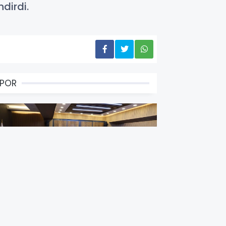
dirdi.
SPOR
rzincan, U15 Badminton Millî