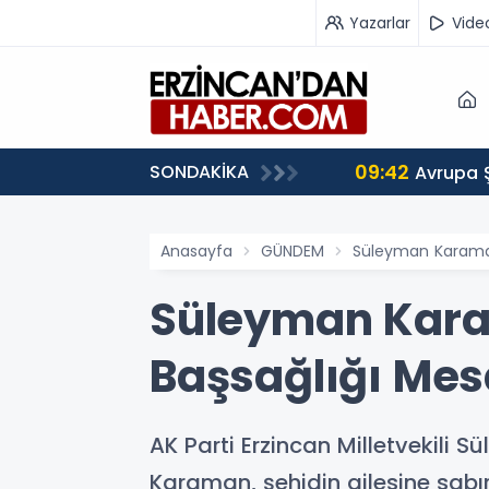
Yazarlar
Vide
09:42
SONDAKİKA
 Ağırlıyor
Avrupa 
Anasayfa
GÜNDEM
Süleyman Karaman
Süleyman Kara
Başsağlığı Mes
AK Parti Erzincan Milletvekili
Karaman, şehidin ailesine sabır