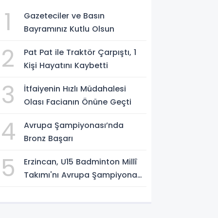
1
Gazeteciler ve Basın
Bayramınız Kutlu Olsun
2
Pat Pat ile Traktör Çarpıştı, 1
Kişi Hayatını Kaybetti
3
İtfaiyenin Hızlı Müdahalesi
Olası Facianın Önüne Geçti
4
Avrupa Şampiyonası’nda
Bronz Başarı
5
Erzincan, U15 Badminton Millî
Takımı'nı Avrupa Şampiyonası
Öncesi Ağırlıyor