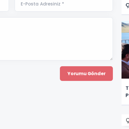
E-Posta Adresiniz *
Ç
T
P
Ç