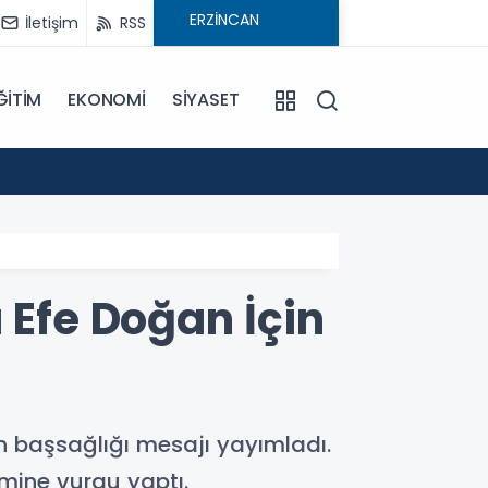
İletişim
RSS
ĞİTİM
EKONOMİ
SİYASET
09:21
Pat Pa
Efe Doğan İçin
n başsağlığı mesajı yayımladı.
emine vurgu yaptı.