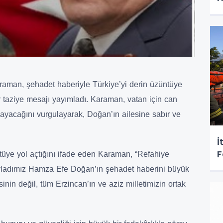
raman, şehadet haberiyle Türkiye’yi derin üzüntüye
 taziye mesajı yayımladı. Karaman, vatan için can
şayacağını vurgulayarak, Doğan’ın ailesine sabır ve
İ
F
tüye yol açtığını ifade eden Karaman, “Refahiye
evladımız Hamza Efe Doğan’ın şehadet haberini büyük
inin değil, tüm Erzincan’ın ve aziz milletimizin ortak