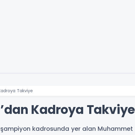
Kadroya Takviye
r’dan Kadroya Takviy
n şampiyon kadrosunda yer alan Muhammet E