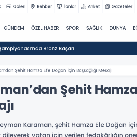
o
Galeri
Rehber
İlanlar
Anket
Gazeteler
GÜNDEM
ÖZEL HABER
SPOR
SAĞLIK
DÜNYA
E
Şampiyonası’nda Bronz Başarı
’dan Şehit Hamza Efe Doğan İçin Başsağlığı Mesajı
man’dan Şehit Hamza 
ajı
 Süleyman Karaman, şehit Hamza Efe Doğan içi
 dileyerek vatan için verilen fedakârlığın ön