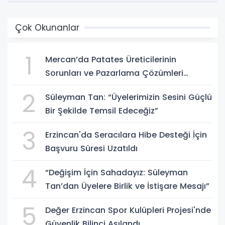
Çok Okunanlar
1
Mercan’da Patates Üreticilerinin
Sorunları ve Pazarlama Çözümleri
Masaya Yatırıldı
2
Süleyman Tan: “Üyelerimizin Sesini Güçlü
Bir Şekilde Temsil Edeceğiz”
3
Erzincan'da Seracılara Hibe Desteği İçin
Başvuru Süresi Uzatıldı
4
“Değişim İçin Sahadayız: Süleyman
Tan’dan Üyelere Birlik ve İstişare Mesajı”
5
Değer Erzincan Spor Kulüpleri Projesi'nde
Güvenlik Bilinci Aşılandı