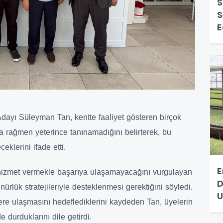
S
S
E
dayı Süleyman Tan, kentte faaliyet gösteren birçok
a rağmen yeterince tanınamadığını belirterek, bu
eklerini ifade etti.
E
 hizmet vermekle başarıya ulaşamayacağını vurgulayan
D
ünürlük stratejileriyle desteklenmesi gerektiğini söyledi.
U
lere ulaşmasını hedeflediklerini kaydeden Tan, üyelerin
 durduklarını dile getirdi.