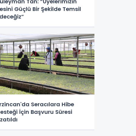
üleyman Tan: “Üyelerimizin
esini Güçlü Bir Şekilde Temsil
deceğiz”
rzincan'da Seracılara Hibe
esteği İçin Başvuru Süresi
zatıldı