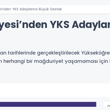
si’nden YKS Adaylarına Büyük Destek
iyesi’nden YKS Adayla
ran tarihlerinde gerçekleştirilecek Yükseköğr
nin herhangi bir mağduriyet yaşamaması için