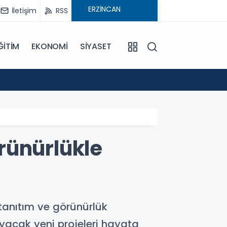
İletişim
RSS
ĞİTİM
EKONOMİ
SİYASET
17:04
Süleym
rünürlükle
tanıtım ve görünürlük
yacak yeni projeleri hayata