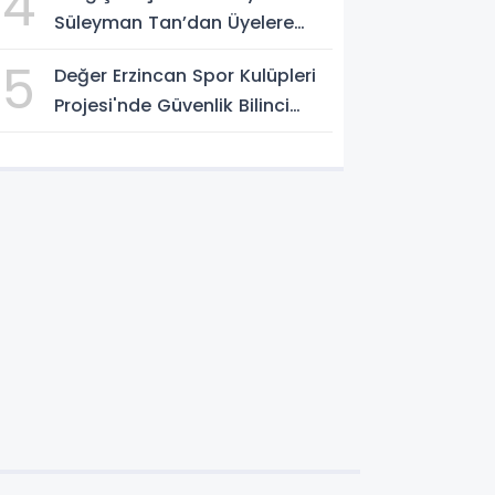
4
Süleyman Tan’dan Üyelere
Birlik ve İstişare Mesajı”
5
Değer Erzincan Spor Kulüpleri
Projesi'nde Güvenlik Bilinci
Aşılandı