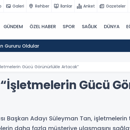
o
Galeri
Rehber
İlanlar
Anket
Gazeteler
GÜNDEM
ÖZEL HABER
SPOR
SAĞLIK
DÜNYA
E
ın Gururu Oldular
letmelerin Gücü Görünürlükle Artacak”
“İşletmelerin Gücü Gö
sı Başkan Adayı Süleyman Tan, işletmelerin 
elerin daha fazla müşteriye ulaşmasını sağla