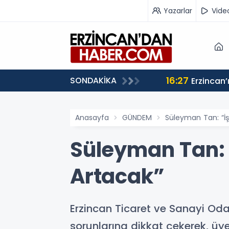
Yazarlar
Vide
16:27
SONDAKİKA
Erzincan’
Anasayfa
GÜNDEM
Süleyman Tan: “İş
Süleyman Tan: 
Artacak”
Erzincan Ticaret ve Sanayi Oda
sorunlarına dikkat çekerek, üy