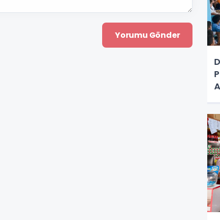
D
P
A