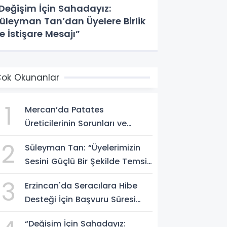
Değişim İçin Sahadayız:
üleyman Tan’dan Üyelere Birlik
e İstişare Mesajı”
ok Okunanlar
1
Mercan’da Patates
Üreticilerinin Sorunları ve
Pazarlama Çözümleri Masaya
2
Süleyman Tan: “Üyelerimizin
Yatırıldı
Sesini Güçlü Bir Şekilde Temsil
Edeceğiz”
3
Erzincan'da Seracılara Hibe
Desteği İçin Başvuru Süresi
Uzatıldı
“Değişim İçin Sahadayız: