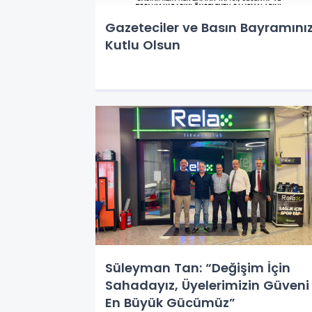
Gazeteciler ve Basın Bayramını
Kutlu Olsun
Süleyman Tan: “Değişim İçin
Sahadayız, Üyelerimizin Güveni
En Büyük Gücümüz”