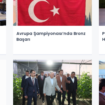
Avrupa Şampiyonası’nda Bronz
P
Başarı
H