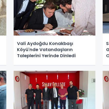
Vali Aydoğdu Konakbaşı
S
Köyü'nde Vatandaşların
G
Taleplerini Yerinde Dinledi
O