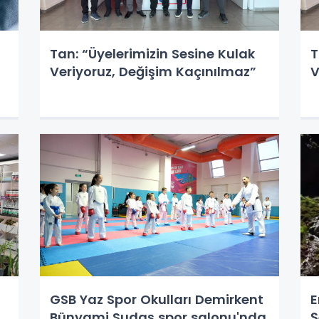
Tan: “Üyelerimizin Sesine Kulak
T
Veriyoruz, Değişim Kaçınılmaz”
V
GSB Yaz Spor Okulları Demirkent
E
Bünyami Sudaş spor salonu'nda
Ş