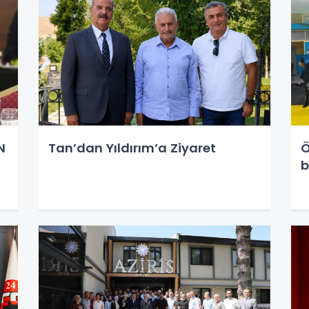
N
Tan’dan Yıldırım’a Ziyaret
Ö
b