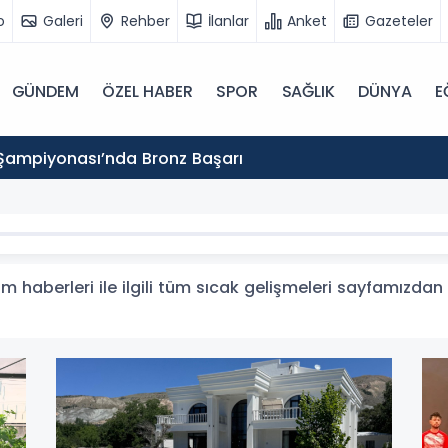
o
Galeri
Rehber
İlanlar
Anket
Gazeteler
GÜNDEM
ÖZEL HABER
SPOR
SAĞLIK
DÜNYA
E
Şampiyonası’nda Bronz Başarı
m haberleri ile ilgili tüm sıcak gelişmeleri sayfamızdan t