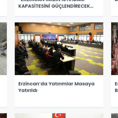
KAPASİTESİNİ GÜÇLENDİRECEK
ADIMLARI KARARLILIKLA
ATIYORUZ”
Erzincan’da Yatırımlar Masaya
E
Yatırıldı
B