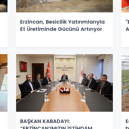
Erzincan, Besicilik Yatırımlarıyla
"
Et Üretiminde Gücünü Artırıyor
A
BAŞKAN KABADAYI:
E
“ERZİNCAN’IMIZIN İSTİHDAM
b