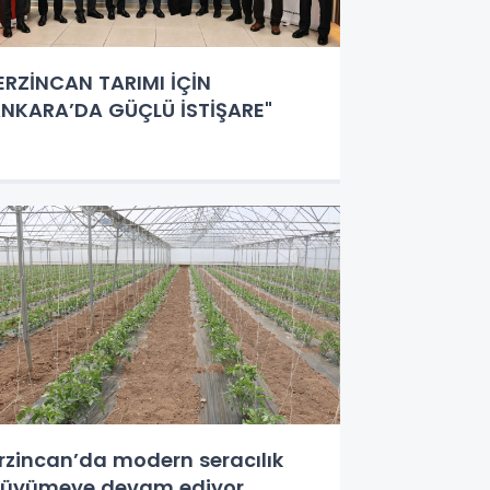
ERZİNCAN TARIMI İÇİN
NKARA’DA GÜÇLÜ İSTİŞARE"
rzincan’da modern seracılık
üyümeye devam ediyor