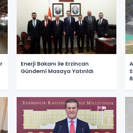
r
Enerji Bakanı ile Erzincan
A
Gündemi Masaya Yatırıldı
S
8