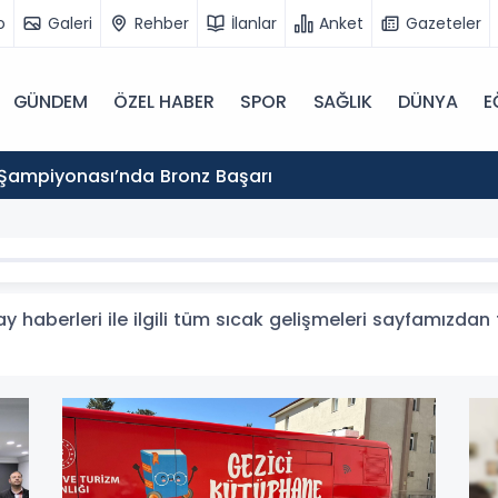
o
Galeri
Rehber
İlanlar
Anket
Gazeteler
GÜNDEM
ÖZEL HABER
SPOR
SAĞLIK
DÜNYA
E
Şampiyonası’nda Bronz Başarı
y haberleri ile ilgili tüm sıcak gelişmeleri sayfamızdan t