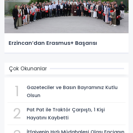
Erzincan’dan Erasmus+ Başarısı
Çok Okunanlar
1
Gazeteciler ve Basın Bayramınız Kutlu
Olsun
2
Pat Pat ile Traktör Çarpıştı, 1 Kişi
Hayatını Kaybetti
İtfaiyenin Hızlı Müdahalesi Olası Facianın