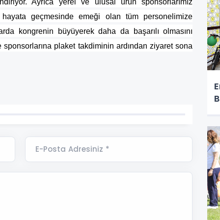
indiriyor. Ayrıca yerel ve ulusal ürün sponsorlarımız
n hayata geçmesinde emeği olan tüm personelimize
llarda kongrenin büyüyerek daha da başarılı olmasını
sponsorlarına plaket takdiminin ardından ziyaret sona
E
B
E-Posta Adresiniz *