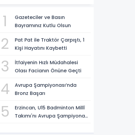
1
Gazeteciler ve Basın
Bayramınız Kutlu Olsun
2
Pat Pat ile Traktör Çarpıştı, 1
Kişi Hayatını Kaybetti
3
İtfaiyenin Hızlı Müdahalesi
Olası Facianın Önüne Geçti
4
Avrupa Şampiyonası’nda
Bronz Başarı
5
Erzincan, U15 Badminton Millî
Takımı'nı Avrupa Şampiyonası
Öncesi Ağırlıyor