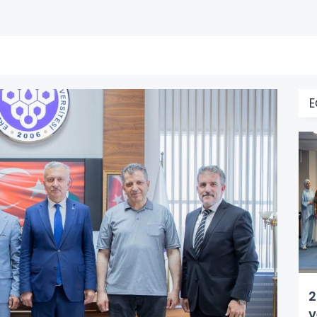
E
2
v