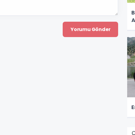
B
A
E
Ç