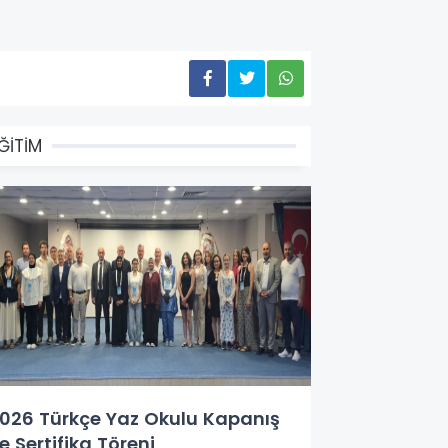
ĞİTİM
026 Türkçe Yaz Okulu Kapanış
e Sertifika Töreni