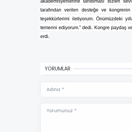
akademisyenlerine tanıtılması bizleri sev
tarafından verilen desteğe ve kongreni
teşekkürlerimi iletiyorum. Önümüzdeki yı
temenni ediyorum.” dedi. Kongre paydaş ve 
erdi.
YORUMLAR
Adınız *
Yorumunuz *