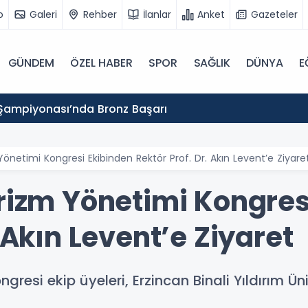
o
Galeri
Rehber
İlanlar
Anket
Gazeteler
GÜNDEM
ÖZEL HABER
SPOR
SAĞLIK
DÜNYA
E
Şampiyonası’nda Bronz Başarı
Yönetimi Kongresi Ekibinden Rektör Prof. Dr. Akın Levent’e Ziyare
urizm Yönetimi Kongres
 Akın Levent’e Ziyaret
resi ekip üyeleri, Erzincan Binali Yıldırım Üni