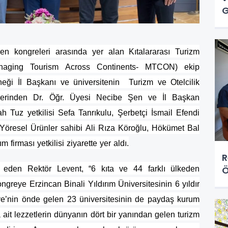
G
n kongreleri arasında yer alan Kıtalararası Turizm
naging Tourism Across Continents- MTCON) ekip
eği İl Başkanı ve üniversitenin Turizm ve Otelcilik
lerinden Dr. Öğr. Üyesi Necibe Şen ve İl Başkan
 Tuz yetkilisi Sefa Tanrıkulu, Şerbetçi İsmail Efendi
 Yöresel Ürünler sahibi Ali Rıza Köroğlu, Hökümet Bal
ım firması yetkilisi ziyarette yer aldı.
R
Ö
t eden Rektör Levent, “6 kıta ve 44 farklı ülkeden
ongreye Erzincan Binali Yıldırım Üniversitesinin 6 yıldır
ye’nin önde gelen 23 üniversitesinin de paydaş kurum
ait lezzetlerin dünyanın dört bir yanından gelen turizm