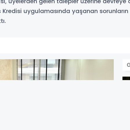
sı, üyelerden gelen talepler üzerine devreye 
s Kredisi uygulamasında yaşanan sorunları
tı.