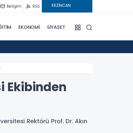
İletişim
RSS
ĞİTİM
EKONOMİ
SİYASET
09:21
Pat Pa
t
i Ekibinden
versitesi Rektörü Prof. Dr. Akın