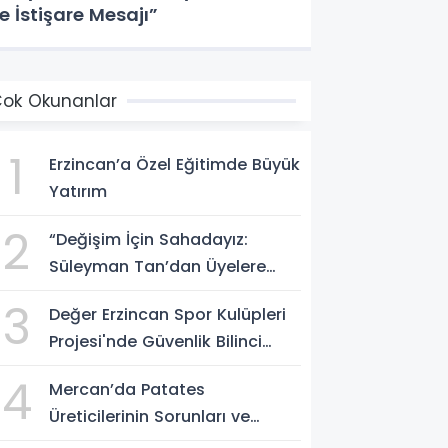
e İstişare Mesajı”
ok Okunanlar
1
Erzincan’a Özel Eğitimde Büyük
Yatırım
2
“Değişim İçin Sahadayız:
Süleyman Tan’dan Üyelere
Birlik ve İstişare Mesajı”
3
Değer Erzincan Spor Kulüpleri
Projesi'nde Güvenlik Bilinci
Aşılandı
4
Mercan’da Patates
Üreticilerinin Sorunları ve
Pazarlama Çözümleri Masaya