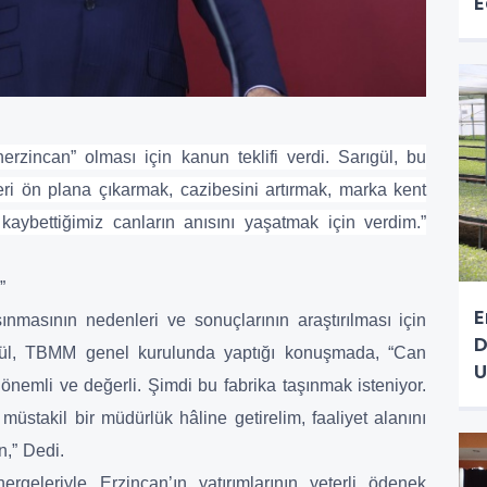
E
nerzincan” olması için kanun teklifi verdi. Sarıgül, bu
ri ön plana çıkarmak, cazibesini artırmak, marka kent
ybettiğimiz canların anısını yaşatmak için verdim.”
”
E
nmasının nedenleri ve sonuçlarının araştırılması için
D
ül, TBMM genel kurulunda yaptığı konuşmada, “Can
U
nemli ve değerli. Şimdi bu fabrika taşınmak isteniyor.
müstakil bir müdürlük hâline getirelim, faaliyet alanını
n,” Dedi.
ergeleriyle Erzincan’ın yatırımlarının yeterli ödenek