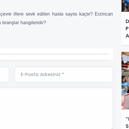
çevre illere sevk edilen hasta sayısı kaçtır? Erzincan
D
branşlar hangileridir?
P
A
E-Posta Adresiniz *
“
S