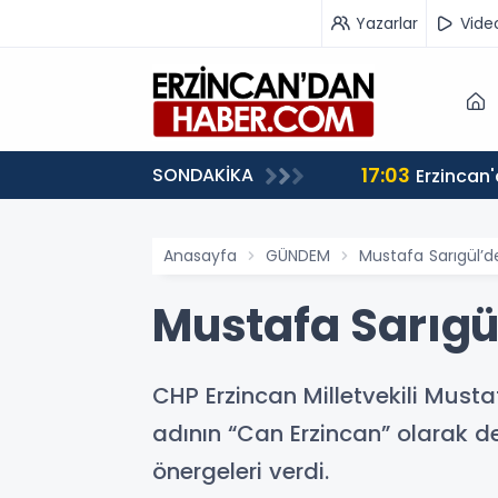
Yazarlar
Vide
17:03
SONDAKİKA
iz”
Anasayfa
GÜNDEM
Mustafa Sarıgül’d
Mustafa Sarıgül
CHP Erzincan Milletvekili Mustaf
adının “Can Erzincan” olarak değ
önergeleri verdi.