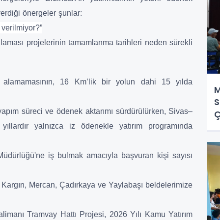
erdiği önergeler şunlar:
verilmiyor?”
laması projelerinin tamamlanma tarihleri neden sürekli
ek alamamasının, 16 Km’lik bir yolun dahi 15 yılda
M
S
î yapım süreci ve ödenek aktarımı sürdürülürken, Sivas–
Ç
yıllardır yalnızca iz ödenekle yatırım programında
 Müdürlüğü'ne iş bulmak amacıyla başvuran kişi sayısı
ile Kargın, Mercan, Çadırkaya ve Yaylabaşı beldelerimize
limanı Tramvay Hattı Projesi, 2026 Yılı Kamu Yatırım