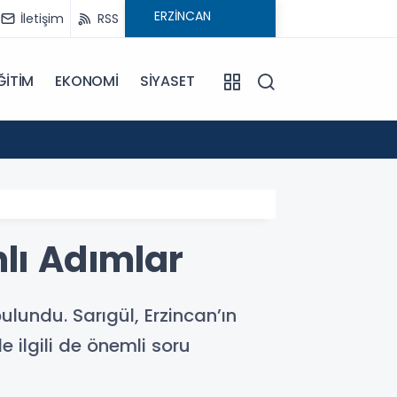
İletişim
RSS
ĞİTİM
EKONOMİ
SİYASET
16:59
Mercan
nlı Adımlar
ulundu. Sarıgül, Erzincan’ın
e ilgili de önemli soru