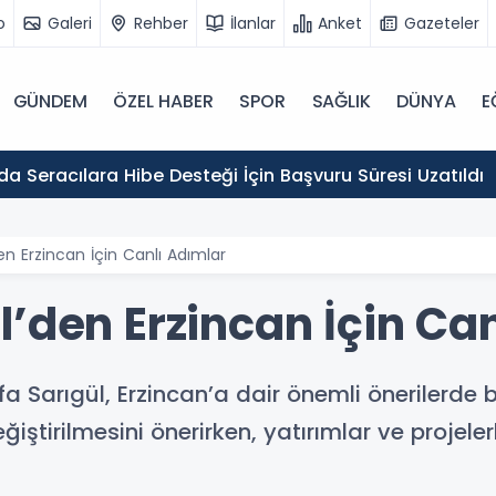
o
Galeri
Rehber
İlanlar
Anket
Gazeteler
GÜNDEM
ÖZEL HABER
SPOR
SAĞLIK
DÜNYA
E
Erzincan'da Seracılara Hibe Desteği İçin Başvuru Süresi Uzatıldı
en Erzincan İçin Canlı Adımlar
’den Erzincan İçin Ca
a Sarıgül, Erzincan’a dair önemli önerilerde b
iştirilmesini önerirken, yatırımlar ve projelerl