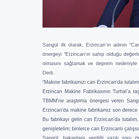
Sarıgül ilk olarak, Erzincan’ın adının “Ca
önergeyi “Erzincan’ın sahip olduğu değerle
olmasını sağlamak ve deprem nedeniyle ka
Dedi.
“Makine fabrikamızı can Erzincan'da tutalım
Erzincan Makine Fabrikasının Turhal’a taşı
TBMM’ne araştırma önergesi veren Sarıg
Erzincan'da makine fabrikamız son derece ö
Bu fabrikayı gelin can Erzincan'da tutalım, 
genişletelim; binlerce can Erzincanlı çalışsı
Sarıgül, bakanlara verdiği yazılı soru ön