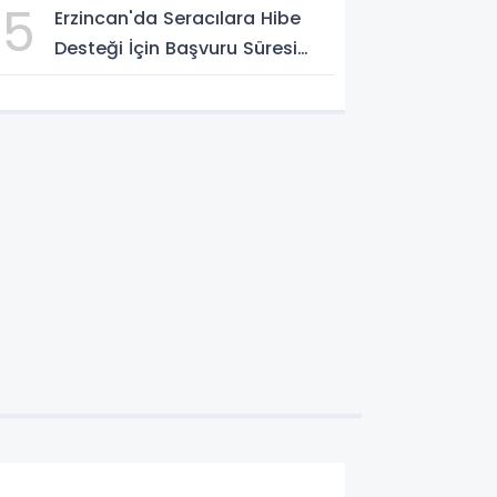
5
Erzincan'da Seracılara Hibe
Yatırıldı
Desteği İçin Başvuru Süresi
Uzatıldı